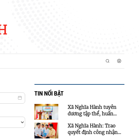
H
TIN NỔI BẬT
Xã Nghĩa Hành tuyên
dương tập thể, huấn
luyện viên, vận động
Xã Nghĩa Hành: Trao
viên đạt thành tích xuất
quyết định công nhận
sắc tại Đại hội Thể dục
kết quả bầu, kiện toàn