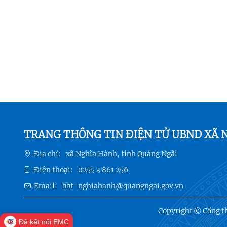
TRANG THÔNG TIN ĐIỆN TỬ UBND XÃ 
Địa chỉ:
xã Nghĩa Hành, tỉnh Quảng Ngãi
Điện thoại:
0255 3 861 256
Email:
bbt-nghiahanh@quangngai.gov.vn
Copyright Ⓒ Cổng th
Đã kết nối EMC