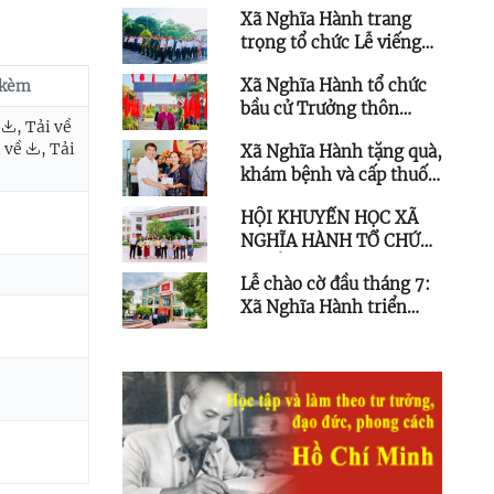
thể thao tỉnh Quảng
Xã Nghĩa Hành trang
Trưởng thôn
Ngãi lần thứ I
trọng tổ chức Lễ viếng
Đài tưởng niệm liệt sĩ
Xã Nghĩa Hành tổ chức
 kèm
nhân kỷ niệm 79 năm
bầu cử Trưởng thôn
Ngày Thương binh –
,
Tải về
nhiệm kỳ 2025 - 2030
Liệt sĩ
 về
,
Tải
Xã Nghĩa Hành tặng quà,
khám bệnh và cấp thuốc
miễn phí cho người có
HỘI KHUYẾN HỌC XÃ
công với cách mạng,
NGHĨA HÀNH TỔ CHỨC
thân nhân liệt sĩ
TUYÊN DƯƠNG HỌC
Lễ chào cờ đầu tháng 7:
SINH ĐẠT KẾT QUẢ CAO
Xã Nghĩa Hành triển
TRONG KỲ THI THPT
khai nhiều nhiệm vụ
QUỐC GIA NĂM 2026
trọng tâm